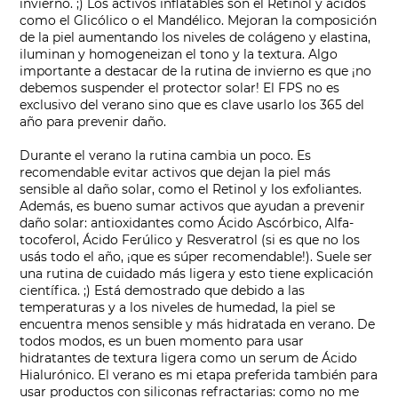
invierno. ;) Los activos inflatables son el Retinol y ácidos
como el Glicólico o el Mandélico. Mejoran la composición
de la piel aumentando los niveles de colágeno y elastina,
iluminan y homogeneizan el tono y la textura. Algo
importante a destacar de la rutina de invierno es que ¡no
debemos suspender el protector solar! El FPS no es
exclusivo del verano sino que es clave usarlo los 365 del
año para prevenir daño.
Durante el verano la rutina cambia un poco. Es
recomendable evitar activos que dejan la piel más
sensible al daño solar, como el Retinol y los exfoliantes.
Además, es bueno sumar activos que ayudan a prevenir
daño solar: antioxidantes como Ácido Ascórbico, Alfa-
tocoferol, Ácido Ferúlico y Resveratrol (si es que no los
usás todo el año, ¡que es súper recomendable!). Suele ser
una rutina de cuidado más ligera y esto tiene explicación
científica. ;) Está demostrado que debido a las
temperaturas y a los niveles de humedad, la piel se
encuentra menos sensible y más hidratada en verano. De
todos modos, es un buen momento para usar
hidratantes de textura ligera como un serum de Ácido
Hialurónico. El verano es mi etapa preferida también para
usar productos con siliconas refractarias: como no me