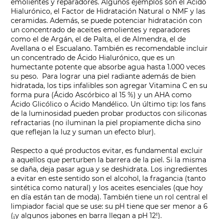
emolientes y reparadores. Algunos ejemplos son el Ácido
Hialurónico, el Factor de Hidratación Natural o NMF y las
ceramidas. Además, se puede potenciar hidratación con
un concentrado de aceites emolientes y reparadores
como el de Argán, el de Palta, el de Almendra, el de
Avellana o el Escualano. También es recomendable incluir
un concentrado de Ácido Hialurónico, que es un
humectante potente que absorbe agua hasta 1.000 veces
su peso. Para lograr una piel radiante además de bien
hidratada, los tips infalibles son agregar Vitamina C en su
forma pura (Ácido Ascórbico al 15 %) y un AHA como
Ácido Glicólico o Ácido Mandélico. Un último tip: los fans
de la luminosidad pueden probar productos con siliconas
refractarias (no iluminan la piel propiamente dicha sino
que reflejan la luz y suman un efecto blur).
Respecto a qué productos evitar, es fundamental excluir
a aquellos que perturben la barrera de la piel. Si la misma
se daña, deja pasar agua y se deshidrata. Los ingredientes
a evitar en este sentido son el alcohol, la fragancia (tanto
sintética como natural) y los aceites esenciales (que hoy
en día están tan de moda). También tiene un rol central el
limpiador facial que se use: su pH tiene que ser menor a 6
(¡y algunos jabones en barra llegan a pH 12!).