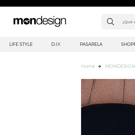
LIFE STYLE
D.I.Y.
PASARELA
SHOP
Home
MONDESIGN