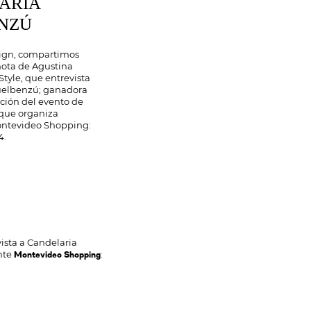
ARIA
NZÚ
ign, compartimos
nota de Agustina
Style, que entrevista
uelbenzú; ganadora
ición del evento de
que organiza
ntevideo Shopping:
4.
vista a Candelaria
nte
:
Montevideo Shopping