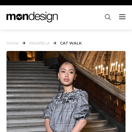
Home
PASARELA
CAT WALK