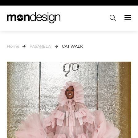
Home
PASARELA
CAT WALK