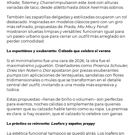
Khaite, Toteme
y
Chanel
impulsaron este
look
con alturas
variadas de taco, desde
stiletto
hasta
block heel
más sobrios.
También las zapatillas delgadas y estilizadas ocuparon un rol
destacado. Inspiradas en modelos clásicos pero con un giro
más refinado, propuestas de
Prada, Miu Miu
y
Fendi
mostraron siluetas limpias y versátiles: funcionan igual para
un paseo urbano que para cerrar un
outfit
más arreglado sin
perder comodidad.
Lo espontáneo y exuberante: Calzado que celebra el verano
Si el minimalismo fue una cara de 2026, la otra fue el
maximalismo juguetón. Diseñadores como
Proenza Schouler,
Dries Van Noten
o
Dior
apostaron por piezas exuberantes:
pumps
con aplicaciones de lentejuelas, sandalias con flores
tridimensionales o mules que se transforman en el detalle
central del
outfit
, invitando a una moda más expresiva y
lúdica.
Estas propuestas –llenas de brillo o volumen– son perfectas
para eventos, noches cálidas o simplemente para quienes
quieren que su calzado hable tanto como su ropa. La premisa
es clara: si hay ocasión, que el calzado lo celebre con ganas.
Lo práctico se reinventa:
Loafers
y zapatos
preppy
La estética funcional tampoco se quedó atrás. Los loafers sin