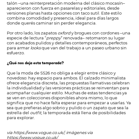
talón –una reinterpretación moderna del clásico mocasín–
aparecieron con fuerza en pasarelas y editoriales, desde
versiones planas hasta opciones con taco sutil. Este estilo
combina comodidad y presencia, ideal para días largos
donde querés caminar sin perder elegancia.
Por otro lado, los zapatos
oxford
y brogues con cordones –una
especie de lectura “
preppy
” renovada– retomaron su lugar
con acabados pulidos y detalles contemporáneos, perfectos
para armar
looks
que van del trabajo a un paseo urbano sin
esfuerzo.
¿Qué nos deja esta temporada?
Que la moda de SS26 no obliga a elegir entre clásico y
novedoso: hay espacio para ambos. El calzado minimalista
ofrece elegancia discreta, las propuestas llamativas celebran
la individualidad y las versiones prácticas se reinventan para
acompañar cualquier estilo. Muchas de estas tendencias ya
se ven en colecciones disponibles ahora mismo, lo que
significa que no hace falta esperar para empezar a usarlas. Ya
sea que prefieras algo sobrio y pulido o un zapato que sea la
estrella del
outfit
, la temporada está llena de posibilidades
para explorar.
via
https://www.vogue.co.uk/
; imágenes via
https://www.vogue.co.uk/