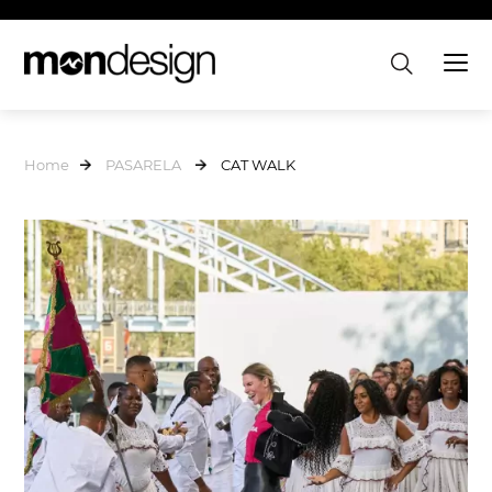
Home
PASARELA
CAT WALK