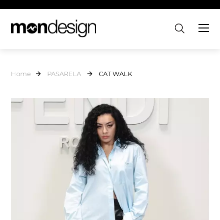
Home
PASARELA
CAT WALK