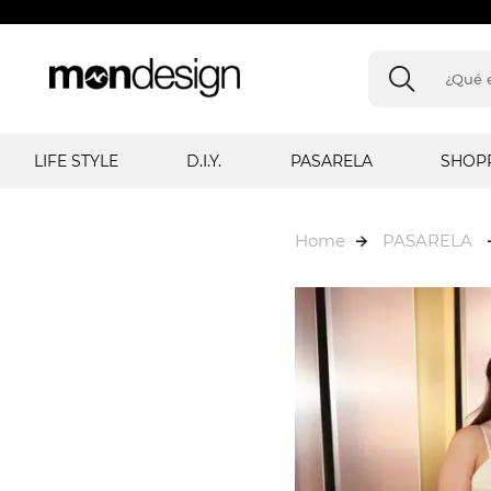
LIFE STYLE
D.I.Y.
PASARELA
SHOP
Home
PASARELA