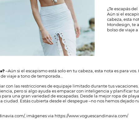
¿Te escapás del 
Aún si el escapi
cabeza, esta no
Mondesign, te 
bolso de viaje 
–Aún si el escapismo está solo en tu cabeza, esta nota es para vos
te?
 de viaje a tono de temporada…
idiar con las restricciones de equipaje limitado durante tus vacacione
iencia, pero si algo ayuda es empacar con inteligencia y planificar tu
los para una gran variedad de escapadas. Desde la mejor ropa de play
r la ciudad. Estás cubierta desde el despegue –no nos hemos dejado 
dinavia.com/
, imágenes via
https://www.voguescandinavia.com/