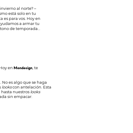
invierno al norte? –
smo está solo en tu
ta es para vos. Hoy en
ayudamos a armar tu
a tono de temporada…
. Hoy en
, te
Mondesign
s… No es algo que se haga
s
looks
con antelación. Esta
a hasta nuestros
looks
nada sin empacar.