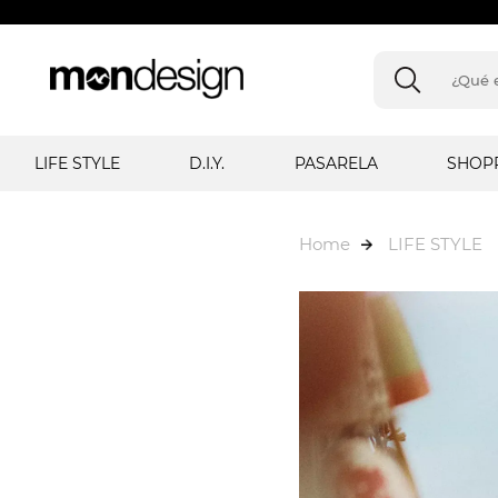
LIFE STYLE
D.I.Y.
PASARELA
SHOP
Home
LIFE STYLE