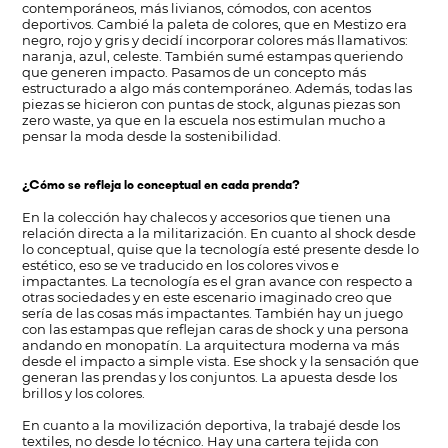
contemporáneos, más livianos, cómodos, con acentos
deportivos. Cambié la paleta de colores, que en Mestizo era
negro, rojo y gris y decidí incorporar colores más llamativos:
naranja, azul, celeste. También sumé estampas queriendo
que generen impacto. Pasamos de un concepto más
estructurado a algo más contemporáneo. Además, todas las
piezas se hicieron con puntas de stock, algunas piezas son
zero waste, ya que en la escuela nos estimulan mucho a
pensar la moda desde la sostenibilidad.
¿Cómo se refleja lo conceptual en cada prenda?
En la colección hay chalecos y accesorios que tienen una
relación directa a la militarización. En cuanto al shock desde
lo conceptual, quise que la tecnología esté presente desde lo
estético, eso se ve traducido en los colores vivos e
impactantes. La tecnología es el gran avance con respecto a
otras sociedades y en este escenario imaginado creo que
sería de las cosas más impactantes. También hay un juego
con las estampas que reflejan caras de shock y una persona
andando en monopatín. La arquitectura moderna va más
desde el impacto a simple vista. Ese shock y la sensación que
generan las prendas y los conjuntos. La apuesta desde los
brillos y los colores.
En cuanto a la movilización deportiva, la trabajé desde los
textiles, no desde lo técnico. Hay una cartera tejida con