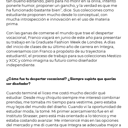
tan bueno editando, pero para no morir en la orilla, intento
ponerle humor, proponer un gancho, y la verdad es que me
ha funcionado bastante bien”, dice. Sus colecciones como
estudiante proponen mucho desde lo conceptual, con
mucha introspección e innovación en el uso de materia
prima.
Con las ganas de comerse el mundo que trae el despertar
vocacional, Franco viajará en junio de este año para presentar
su trabajo en la Graduate Fashion Week de Londres. A días
del inicio de clases de su último año de carrera en Integra,
conversamos con Franco a propósito de su trayectoria
estudiantil, el proceso de trabajo para sus colecciones Mestizo
y XOC y cómo imagina su futuro como diseñador
independiente.
¿Cómo fue tu despertar vocacional? ¿Siempre supiste que querías
ser diseñador?
Cuando terminé el liceo me costó mucho decidir qué
estudiar. Desde muy chiquito siempre me interesó combinar
prendas, me tomaba mi tiempo para vestirme, pero estaba
muy lejos del mundo del diseño. Cuando vi la oportunidad de
estudiar moda, la tomé. Mi primer acercamiento fue en el
Instituto Strasser, pero está más orientado a lo técnico y me
estaba costando avanzar. Me interioricé más en las opciones
del mercado y me di cuenta que Integra se adecuaba mejor a