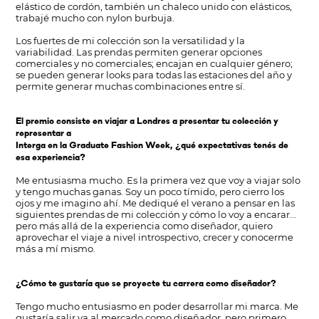
elástico de cordón, también un chaleco unido con elásticos,
trabajé mucho con nylon burbuja.
Los fuertes de mi colección son la versatilidad y la
variabilidad. Las prendas permiten generar opciones
comerciales y no comerciales; encajan en cualquier género;
se pueden generar looks para todas las estaciones del año y
permite generar muchas combinaciones entre sí.
El premio consiste en viajar a Londres a presentar tu colección y
representar a
Interga en la Graduate Fashion Week, ¿qué expectativas tenés de
esa experiencia?
Me entusiasma mucho. Es la primera vez que voy a viajar solo
y tengo muchas ganas. Soy un poco tímido, pero cierro los
ojos y me imagino ahí. Me dediqué el verano a pensar en las
siguientes prendas de mi colección y cómo lo voy a encarar...
pero más allá de la experiencia como diseñador, quiero
aprovechar el viaje a nivel introspectivo, crecer y conocerme
más a mí mismo.
¿Cómo te gustaría que se proyecte tu carrera como diseñador?
Tengo mucho entusiasmo en poder desarrollar mi marca. Me
gustaría salir ya al mercado como diseñador, pero primero