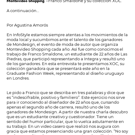
. –Franco Smaldone y su colección
XOC
.
Montevideo Shopping
A continuación…
Por Agustina Amorós
En InfoStyle estamos siempre atentas a los movimientos de la
moda local y sucumbimos ante el talento de los ganadores
de Mondesign, el evento de moda de autor que organiza
Montevideo Shopping cada año. Así fue como conocimos el
trabajo de Franco Smaldone, un estudiante de 22 años de Las
Piedras, que participó representando a Integra y resultó uno
de los ganadores. En esta entrevista te presentamos XOC, su
colección ganadora que se presentará este año en la
Graduate Fashion Week, representando al diseño uruguayo
en Londres.
Le pido a Franco que se describa en tres palabras y dice que
es “indescifrable, positivo y familiero”. Este ejercicio nos sirve
para ir conociendo al diseñador de 22 años que, cursando
apenas el segundo año de carrera, resultó uno de los
ganadores de Mondesign. A partir de nuestra charla descubro
que es un estudiante creativo y cuestionador. Tiene un
sentido del humor particular, que lo vuelca astutamente en
su trabajo. En un video casero que realizó nos augura con
gracia que estamos presenciando una gran colección. “No soy