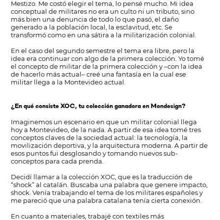
Mestizo. Me costó elegir el tema, lo pensé mucho. Mi idea
conceptual de militares no era un culto ni un tributo, sino
más bien una denuncia de todo lo que pasó, el daño
generado a la población local, la esclavitud, etc. Se
transformó como en una sátira a la militarización colonial.
En el caso del segundo semestre el tema era libre, pero la
idea era continuar con algo de la primera colección. Yo tomé
el concepto de militar de la primera colección y –con la idea
de hacerlo más actual– creé una fantasía en la cual ese
militar llega a la Montevideo actual.
¿En qué consiste XOC, tu colección ganadora en Mondesign?
Imaginemos un escenario en que un militar colonial llega
hoy a Montevideo, de la nada. A partir de esa idea tomé tres
conceptos claves de la sociedad actual: la tecnología, la
movilización deportiva, y la arquitectura moderna. A partir de
esos puntos fui desglosando y tomando nuevos sub-
conceptos para cada prenda.
Decidí llamar a la colección XOC, que es la traducción de
“shock” al catalán. Buscaba una palabra que genere impacto,
shock. Venía trabajando el tema de los militares españoles y
me pareció que una palabra catalana tenía cierta conexión.
En cuanto a materiales, trabajé con textiles más