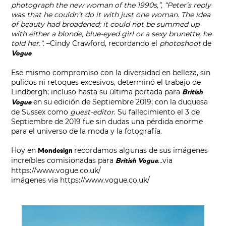
photograph the new woman of the 1990s,”, “Peter’s reply
was that he couldn’t do it with just one woman. The idea
of beauty had broadened; it could not be summed up
with either a blonde, blue-eyed girl or a sexy brunette, he
told her.”.
–Cindy Crawford, recordando el
photoshoot
de
.
Vogue
Ese mismo compromiso con la diversidad en belleza, sin
pulidos ni retoques excesivos, determinó el trabajo de
Lindbergh; incluso hasta su última portada para
British
en su edición de Septiembre 2019; con la duquesa
Vogue
de Sussex como
guest-editor
. Su fallecimiento el 3 de
Septiembre de 2019 fue sin dudas una pérdida enorme
para el universo de la moda y la fotografía.
Hoy en
recordamos algunas de sus imágenes
Mondesign
increíbles comisionadas para
…
via
British Vogue
https://www.vogue.co.uk/
imágenes via
https://www.vogue.co.uk/