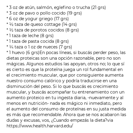
* 3 oz de atún, salmón, eglefino o trucha (21 grs)
* 3 oz de pavo o pollo cocido (19 grs)
* 6 oz de yogur griego (17 grs)
* ½ taza de queso cottage (14 grs)
* ½ taza de porotos cocidos (8 grs)
* 1 taza de leche (8 grs)
* 1 taza de pasta cocida (8 grs)
* ¼ taza o 1 oz de nueces (7 grs)
* 1 huevo (6 grs)
En pocas líneas, si buscás perder peso, las
dietas proteicas son una opción razonable, pero no son
mágicas. Algunos estudios las apoyan, otros no; lo que sí
es cierto es que la proteína juega un rol fundamental en
el crecimiento muscular, que por consiguiente aumenta
nuestro consumo calórico y podría traducirse en una
disminución del peso. Si lo que buscás es crecimiento
muscular, y buscás acompañar tu entrenamiento con un
aumento proteico en tu ingesta diaria, -nuevamente y al
menos en nutrición- nada es mágico ni inmediato, pero
el aumento del consumo de proteínas en su justa medida
es más que recomendable. Ahora que se nos acabaron las
dudas y excusas, vos, ¿Cuando empezás la dieta?
via
https://www.health.harvard.edu/