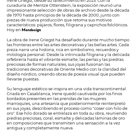
Irene Griegst, desde su fallecimiento en 2023. Con la
curaduría de Mentze Ottenstein, la exposición reunió una
impresionante selección de obras de archivo desde la década
de 1970 hasta principios de la década de 2000, junto con
piezas de nueva producción que retoma sus motivos
característicos: pájaros, flores, filigrana y caprichos folclóricos.
Hoy en
Mondesign
La obra de Irene Griegst ha desafiado durante mucho tiempo
las fronteras entre las artes decorativas y las bellas artes. Cada
pieza narra una historia, rica en simbolismo, recuerdos y
mitología personal. Desde la intrincada filigrana y la delicada
orfebrería hasta el vibrante esmalte, las perlas y las piedras
preciosas de formas naturales, sus joyas fusionan las
tradiciones decorativas de Oriente Medio con la claridad del
diseño nórdico, creando obras de poesía visual que pueden
llevarse puestas.
Su lenguaje estético se inspira en una vida transcontinental.
Criada en Casablanca, Irene quedó cautivada por los finos
bordados presentes en las prendas de las mujeres
marroquíes, una artesanía que posteriormente reinterpretó
en sus joyas, describiendo el proceso como "coser con hilo de
oro". Ese hilo dorado se entrelaza en toda su obra, reuniendo
piedras preciosas, coral, esmalte y delicadas láminas de oro
en composiciones que transmiten una sensación a la vez
antigua y completamente nueva.