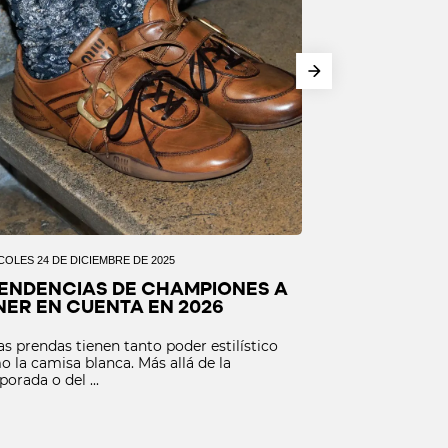
COLES 24 DE DICIEMBRE DE 2025
LUNES 22 DE DICIEMB
TENDENCIAS DE CHAMPIONES A
ESTILISMO D
NER EN CUENTA EN 2026
LLEVAR TAM
s prendas tienen tanto poder estilístico
Pocas prendas tie
 la camisa blanca. Más allá de la
como la camisa b
orada o del ...
temporada o del .