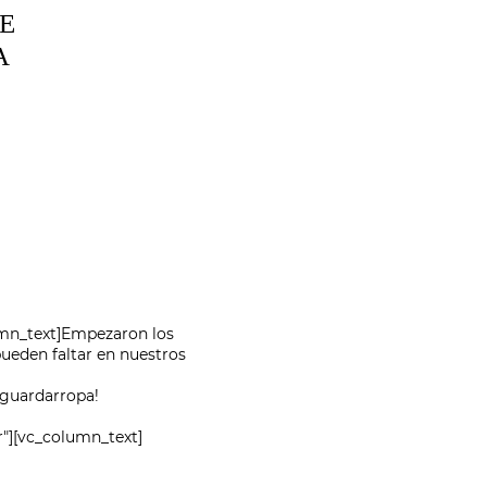
E
A
umn_text]Empezaron los
ueden faltar en nuestros
 guardarropa!
"][vc_column_text]