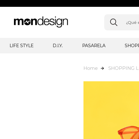
LIFE STYLE
D.I.Y.
PASARELA
SHOP
Home
SHOPPING 