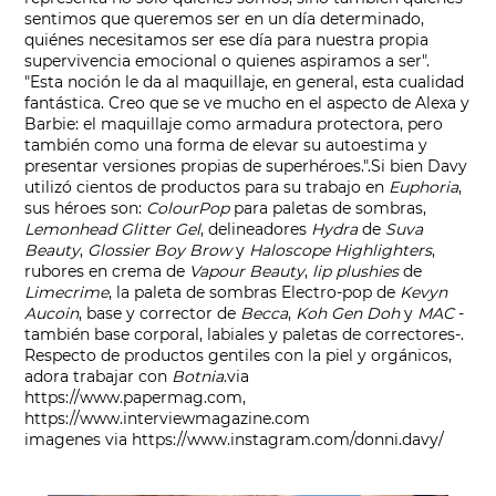
sentimos que queremos ser en un día determinado,
quiénes necesitamos ser ese día para nuestra propia
supervivencia emocional o quienes aspiramos a ser".
"Esta noción le da al maquillaje, en general, esta cualidad
fantástica. Creo que se ve mucho en el aspecto de Alexa y
Barbie: el maquillaje como armadura protectora, pero
también como una forma de elevar su autoestima y
presentar versiones propias de superhéroes.".
Si bien Davy
utilizó cientos de productos para su trabajo en
Euphoria
,
sus héroes son:
ColourPop
para paletas de sombras,
Lemonhead Glitter Gel
, delineadores
Hydra
de
Suva
Beauty
,
Glossier Boy Brow
y
Haloscope Highlighters
,
rubores en crema de
Vapour Beauty
,
lip plushies
de
Limecrime
, la paleta de sombras Electro-pop de
Kevyn
Aucoin
, base y corrector de
Becca
,
Koh Gen Doh
y
MAC
-
también base corporal, labiales y paletas de correctores-.
Respecto de productos gentiles con la piel y orgánicos,
adora trabajar con
Botnia
.
via
https://www.papermag.com
,
https://www.interviewmagazine.com
imagenes via
https://www.instagram.com/donni.davy/