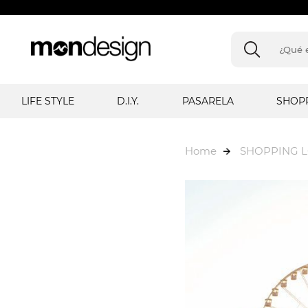
LIFE STYLE
D.I.Y.
PASARELA
SHOP
Home
SHOPPING 