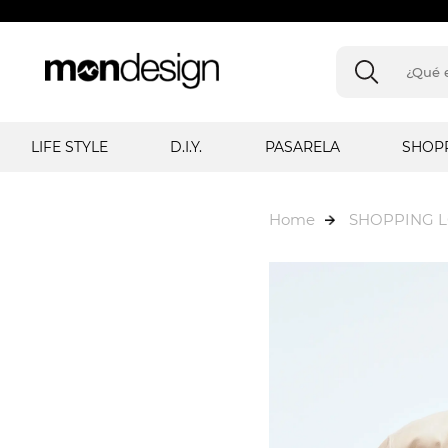
LIFE STYLE
D.I.Y.
PASARELA
SHOP
Home
SHOPPING 