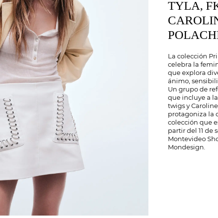
TYLA, F
CAROLI
POLACH
La colección P
celebra la femi
que explora div
ánimo, sensibil
Un grupo de re
que incluye a la
twigs y Carolin
protagoniza la
colección que e
partir del 11 de
Montevideo Sho
Mondesign.