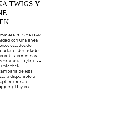
KA TWIGS Y
NE
EK
rimavera 2025 de H&M
nidad con una línea
ersos estados de
idades e identidades.
ferentes femeninas,
s cantantes Tyla, FKA
e Polachek,
 campaña de esta
stará disponible a
 septiembre en
pping. Hoy en