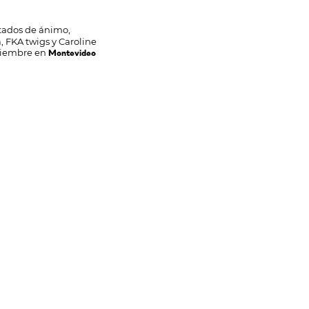
stados de ánimo,
, FKA twigs y Caroline
ptiembre en
Montevideo