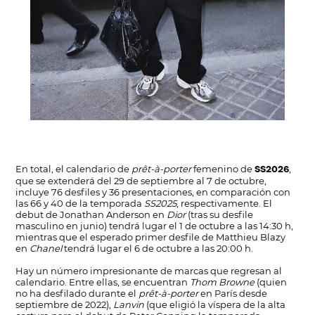
En total, el calendario de
prêt-à-porter
femenino de
,
SS2026
que se extenderá del 29 de septiembre al 7 de octubre,
incluye 76 desfiles y 36 presentaciones, en comparación con
las 66 y 40 de la temporada
SS2025
, respectivamente. El
debut de Jonathan Anderson en
Dior
(tras su desfile
masculino en junio) tendrá lugar el 1 de octubre a las 14:30 h,
mientras que el esperado primer desfile de Matthieu Blazy
en
Chanel
tendrá lugar el 6 de octubre a las 20:00 h.
Hay un número impresionante de marcas que regresan al
calendario. Entre ellas, se encuentran
Thom Browne
(quien
no ha desfilado durante el
prêt-à-porter
en París desde
septiembre de 2022),
Lanvin
(que eligió la víspera de la alta