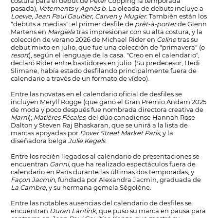
costura para el debut de Peter Copping la temporada
pasada),
Vetements
y
Agnès b
. La oleada de debuts incluye a
Loewe
,
Jean Paul Gaultier
,
Carven
y
Mugler
. También están los
"debuts a medias": el primer desfile de
prêt-à-porter
de Glenn
Martens en
Margiela
tras impresionar con su alta costura, y la
colección de verano 2026 de Michael Rider en
Celine
tras su
debut mixto en julio, que fue una colección de "primavera" (o
resort
), según el lenguaje de la casa. "Creo en el calendario",
declaró Rider entre bastidores en julio. (Su predecesor, Hedi
Slimane, había estado desfilando principalmente fuera de
calendario a través de un formato de vídeo).
Entre las novatas en el calendario oficial de desfiles se
incluyen Meryll Rogge (que ganó el Gran Premio Andam 2025
de moda y poco después fue nombrada directora creativa de
Marni
);
Matières Fécales
, del dúo canadiense Hannah Rose
Dalton y Steven Raj Bhaskaran, que se unirá a la lista de
marcas apoyadas por
Dover Street Market Paris
; y la
diseñadora belga
Julie Kegels
.
Entre los recién llegados al calendario de presentaciones se
encuentran
Ganni
, que ha realizado espectáculos fuera de
calendario en París durante las últimas dos temporadas, y
Façon Jacmin
, fundada por Alexandra Jacmin, graduada de
La Cambre
, y su hermana gemela Ségolène.
Entre las notables ausencias del calendario de desfiles se
encuentran
Duran Lantink
, que puso su marca en pausa para