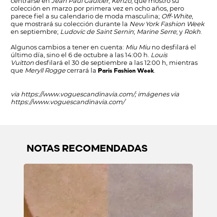
centrarse en
Jean Paul Gaultier
;
Kenzo
, que mostró su
colección en marzo por primera vez en ocho años, pero
parece fiel a su calendario de moda masculina;
Off-White
,
que mostrará su colección durante la
New York Fashion Week
en septiembre;
Ludovic de Saint Sernin
;
Marine Serre
; y
Rokh
.
Algunos cambios a tener en cuenta:
Miu Miu
no desfilará el
último día, sino el 6 de octubre a las 14:00 h.
Louis
Vuitton
desfilará el 30 de septiembre a las 12:00 h, mientras
que
Meryll Rogge
cerrará la
.
Paris Fashion Week
via
https://www.voguescandinavia.com/
; imágenes via
https://www.voguescandinavia.com/
NOTAS RECOMENDADAS