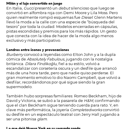
Milán y el lujo convertido en juego
En Italia,
Gucci
presentó un
debut
silencioso que luego se
convirtió en alfombra roja con Demi Moore y Lila Moss. Pero
quien realmente rompió esquemas fue
Diesel
: Glenn Martens
llevó la moda a la calle con una especie de “búsqueda del
tesoro” por toda la ciudad. Modelos encerradas en cápsulas,
pistas escondidas y premios para los más rápidos. Un gesto
que conecta con la idea de hacer de la moda algo menos
exclusivo y más participativo.
Londres entre íconos y provocaciones
Burberry
convocó a leyendas como Elton John y a la dupla
cómica de
Absolutely Fabulous
, jugando con la nostalgia
británica.
Dilara Findikoğlu
, fiel a su estilo, volvió a
escandalizar con corsetería oscura y un desfile que arrancó
más de una hora tarde, pero que nadie quiso perderse. El
gran momento emotivo lo dio Naomi Campbell, que volvió a
desfilar, recordándonos por qué sigue siendo la gran
supermodelo.
También hubo sorpresas familiares: Romeo Beckham, hijo de
David y Victoria, se subió a la pasarela de
H&M
, confirmando
que el clan Beckham sigue teniendo cuerda para rato. Y, en
clave más performática, la joyería
Completedworks
convirtió
su desfile en un espectáculo teatral con Jerry Hall jugando a
ser una pitonisa
glam
.
Lo que dejó Nueva York en su segunda ronda