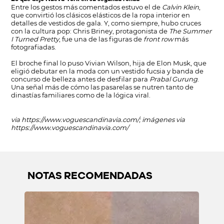
Entre los gestos más comentados estuvo el de
Calvin Klein
,
que convirtió los clásicos elásticos de la ropa interior en
detalles de vestidos de gala. Y, como siempre, hubo cruces
con la cultura pop: Chris Briney, protagonista de
The Summer
I Turned Pretty
, fue una de las figuras de
front row
más
fotografiadas.
El broche final lo puso Vivian Wilson, hija de Elon Musk, que
eligió debutar en la moda con un vestido fucsia y banda de
concurso de belleza antes de desfilar para
Prabal Gurung
.
Una señal más de cómo las pasarelas se nutren tanto de
dinastías familiares como de la lógica viral.
via
https://www.voguescandinavia.com/
; imágenes via
https://www.voguescandinavia.com/
NOTAS RECOMENDADAS