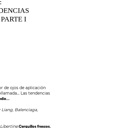
:
DENCIAS
PARTE I
or de ojos de aplicación
eollamada… Las tendencias
edio…
 Liang, Balenciaga,
Libertine.
Cerquillos frescos.