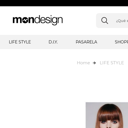
LIFE STYLE
D.I.Y.
PASARELA
SHOP
Home
LIFE STYLE