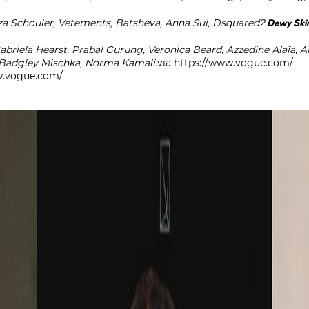
a Schouler, Vetements, Batsheva, Anna Sui, Dsquared2.
Dewy Ski
 Gabriela Hearst, Prabal Gurung, Veronica Beard, Azzedine Alaïa, 
, Badgley Mischka, Norma Kamali.
via
https://www.vogue.com/
w.vogue.com/