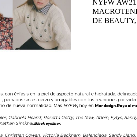
NYFW AW21
MACROTEN
DE BEAUTY, 
s, con énfasis en la piel de aspecto natural e hidratada, delinead
e–, peinados sin esfuerzo y amigables con tus reuniones por vid
ono de nueva normalidad. Más
NYFW
, hoy en
.
Mondesign
Raya al m
r, Gabriela Hearst, Rosetta Getty, The Row, Atlein, Eytys, Sandy
onathan Simkhai.
Black eyeliner.
via, Christian Cowan, Victoria Beckham, Balenciaga, Sandy Liang, 