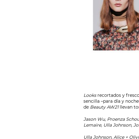
Looks
recortados y fresco
sencilla –para día y noch
de
Beauty AW21
llevan t
Jason Wu, Proenza Schoule
Lemaire, Ulla Johnson, J
Ulla Johnson, Alice + Oli