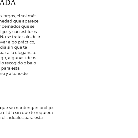
RADA
 largos, el sol más
umedad que aparece
ar peinados que se
jos y con estilo es
o se trata solo de ir
evar algo práctico,
día sin que te
iar a la elegancia.
gn, algunas ideas
elo recogido o bajo
 para esta
no y a tono de
s que se mantengan prolijos
e el día sin que te requiera
trol… ideales para esta