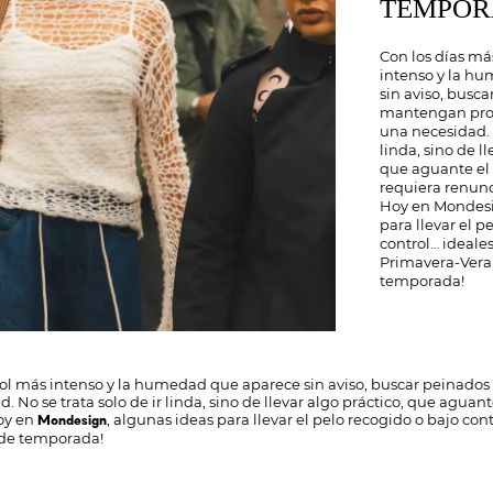
TEMPO
Con los días más
intenso y la h
sin aviso, busc
mantengan proli
una necesidad. N
linda, sino de ll
que aguante el 
requiera renunc
Hoy en Mondesi
para llevar el p
control… ideales
Primavera-Vera
temporada!
 sol más intenso y la humedad que aparece sin aviso, buscar peinado
d. No se trata solo de ir linda, sino de llevar algo práctico, que aguant
Hoy en
, algunas ideas para llevar el pelo recogido o bajo con
Mondesign
 de temporada!