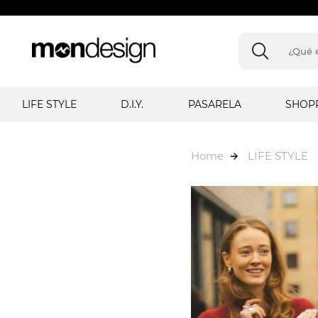
LIFE STYLE
D.I.Y.
PASARELA
SHOP
Home
LIFE STYLE