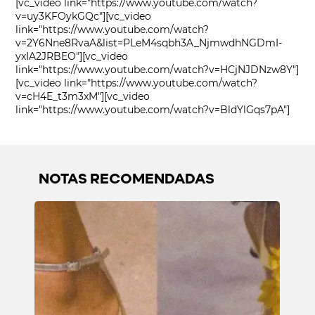
[vc_video link="https://www.youtube.com/watch?
v=uy3KFOykGQc"][vc_video
link="https://www.youtube.com/watch?
v=2Y6Nne8RvaA&list=PLeM4sqbh3A_NjmwdhNGDmI-
yxIA2JRBEO"][vc_video
link="https://www.youtube.com/watch?v=HCjNJDNzw8Y"]
[vc_video link="https://www.youtube.com/watch?
v=cH4E_t3m3xM"][vc_video
link="https://www.youtube.com/watch?v=BldYlGqs7pA"]
NOTAS RECOMENDADAS