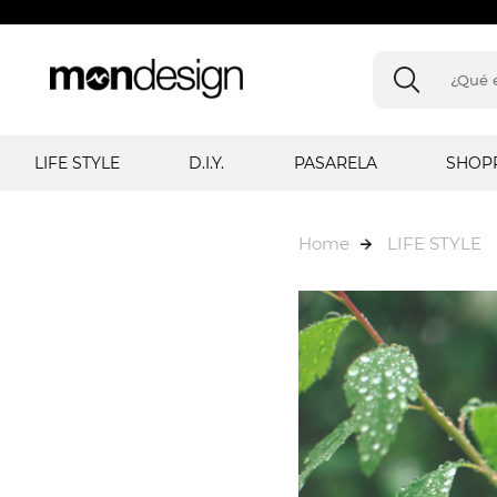
LIFE STYLE
D.I.Y.
PASARELA
SHOP
Home
LIFE STYLE