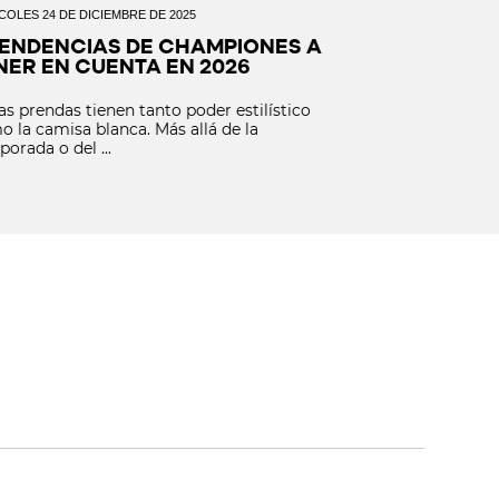
COLES 24 DE DICIEMBRE DE 2025
LUNES 22 DE DICIEMB
TENDENCIAS DE CHAMPIONES A
ESTILISMO D
NER EN CUENTA EN 2026
LLEVAR TAM
s prendas tienen tanto poder estilístico
Pocas prendas tie
 la camisa blanca. Más allá de la
como la camisa b
orada o del ...
temporada o del .