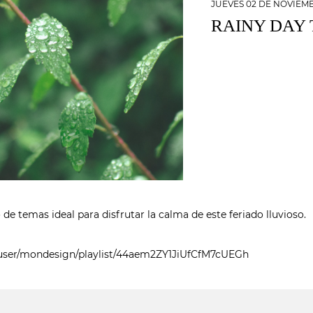
JUEVES 02 DE NOVIEMB
RAINY DAY
e temas ideal para disfrutar la calma de este feriado lluvioso.
m/user/mondesign/playlist/44aem2ZY1JiUfCfM7cUEGh