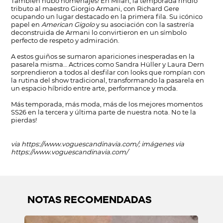
También hubo homenajes! En Milán, la temporada rindió
tributo al maestro Giorgio Armani, con Richard Gere
ocupando un lugar destacado en la primera fila. Su icónico
papel en
American Gigolo
y su asociación con la sastrería
deconstruida de Armani lo convirtieron en un símbolo
perfecto de respeto y admiración.
A estos guiños se sumaron apariciones inesperadas en la
pasarela misma… Actrices como Sandra Hüller y Laura Dern
sorprendieron a todos al desfilar con looks que rompían con
la rutina del show tradicional, transformando la pasarela en
un espacio híbrido entre arte, performance y moda.
Más temporada, más moda, más de los mejores momentos
SS26 en la tercera y última parte de nuestra nota. No te la
pierdas!
via
https://www.voguescandinavia.com/
; imágenes via
https://www.voguescandinavia.com/
NOTAS RECOMENDADAS