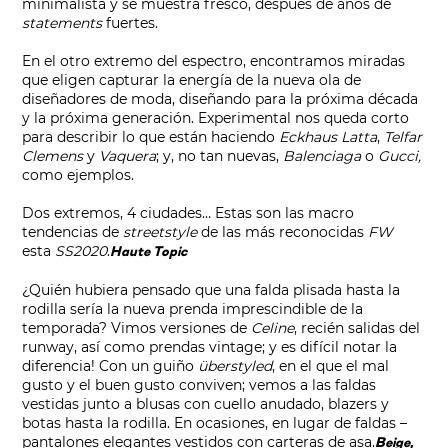
minimalista y se muestra fresco, después de años de
statements
fuertes.
En el otro extremo del espectro, encontramos miradas
que eligen capturar la energía de la nueva ola de
diseñadores de moda, diseñando para la próxima década
y la próxima generación. Experimental nos queda corto
para describir lo que están haciendo
Eckhaus Latta
,
Telfar
Clemens
y
Vaquera
; y, no tan nuevas,
Balenciaga
o
Gucci,
como ejemplos.
Dos extremos, 4 ciudades… Estas son las macro
tendencias de
streetstyle
de las más reconocidas
FW
esta
SS2020
.
Haute Topic
¿Quién hubiera pensado que una falda plisada hasta la
rodilla sería la nueva prenda imprescindible de la
temporada? Vimos versiones de
Celine
, recién salidas del
runway, así como prendas vintage; y es difícil notar la
diferencia! Con un guiño
überstyled
, en el que el mal
gusto y el buen gusto conviven; vemos a las faldas
vestidas junto a blusas con cuello anudado, blazers y
botas hasta la rodilla. En ocasiones, en lugar de faldas –
pantalones elegantes vestidos con carteras de asa.
Beige
,