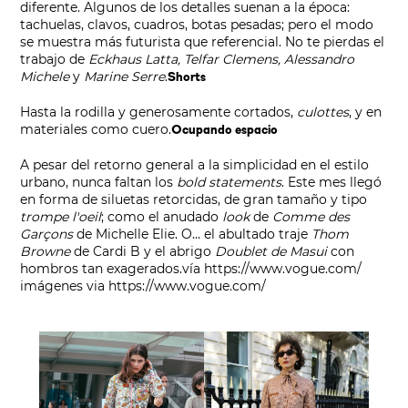
diferente. Algunos de los detalles suenan a la época:
tachuelas, clavos, cuadros, botas pesadas; pero el modo
se muestra más futurista que referencial. No te pierdas el
trabajo de
Eckhaus Latta, Telfar Clemens, Alessandro
Michele
y
Marine Serre
.
Shorts
Hasta la rodilla y generosamente cortados,
culottes
, y en
materiales como cuero.
Ocupando espacio
A pesar del retorno general a la simplicidad en el estilo
urbano, nunca faltan los
bold statements
. Este mes llegó
en forma de siluetas retorcidas, de gran tamaño y tipo
trompe l'oeil
; como el anudado
look
de
Comme des
Garçons
de Michelle Elie. O… el abultado traje
Thom
Browne
de Cardi B y el abrigo
Doublet de Masui
con
hombros tan exagerados.
vía
https://www.vogue.com/
imágenes via
https://www.vogue.com/