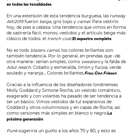
en todas las tonalidades
En una extensión de esta tendencia burguesa, las runway
AW2019
fueron
beige
, gris topo y
camel
. Para vestirlo
hoy, de pies a cabeza. Una tendencia que vimos en forma
de sastrería fácil; monos, vestidos y el artículo beige más
clásico de todos: el
trench coat
.
El espectro completo
No es todo
blazers camel
, los colores brillantes son
también tendencia. Por lo general, en prendas que –de
otra manera– serían simples, como
sweaters
y la falda de
Adut Akech
. Cobalto y esmeralda, limón y fucsia, verde
azulado y naranja… Colores brillantes.
Frou Con Frisson
Gracias a la influencia de los diseñadores londinenses
Molly Goddard y Simone Rocha, un vestido romántico,
exagerado y con volantes ha pasado de ser tendencia a
ser un básico. Vimos vestidos de tul expansivos de
Goddard y otros voluminosos y en capas de Rocha; así
como versiones más simples en blanco o negro.
La
próxima generación
Punk
sugeriría un guiño a los años 70 y 80, y esto es